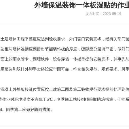
外墙保温装饰一体板湿贴的作
发布时间：2023-09-19
墙土建墙体工程平整度应达到验收要求，外门窗口安装完毕，经有关部门
窗边框与墙体连接应预留出节能装饰板的厚度，缝隙应分层填严密，做好
墙面上的雨水管卡，预埋铁件，设备穿墙一体板等提前安装完毕，并事先
工用吊篮和双排外脚手架搭设应牢固可靠，符合相关规范、规程要求。脚
置混凝土外墙板接缝位置应按土建施工图及施工验收规范要求提前处理到
统作业时环境温度不宜低于5℃，冬季施工粘接剂须采取防冻措施，干挂
/S。雨季施工应做好防雨措施。